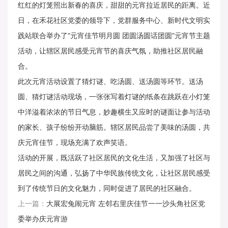
红红的灯笼照出新春的喜庆，甜甜的元宵拉近居民的距离。近
日，在禾花社区党委的领导下，党群服务中心、新时代文明实
践站联合举办了"元宵佳节明月圆
团圆汤圆话团圆"元宵节主题
活动，让辖区居民感受元宵节的喜庆气氛，助推社区居民融
合。
此次元宵活动设置了猜灯谜、吃汤圆、送汤圆等环节。送汤
圆、猜灯谜活动现场，一张张写着灯谜的纸条在跳跃在小灯笼
中洋溢着浓浓的节日气息，妙趣横生又应时的谜面让参与活动
的家长、孩子纷纷开动脑筋。辖区居民品尝了美味的汤圆，共
庆元宵佳节，现场充满了欢声笑语。
活动的开展，既活跃了社区居民的文化生活，又加强了社区与
居民之间的沟通，弘扬了中华民族传统文化，让社区居民感受
到了传统节日的文化魅力，同时促进了居民的社区融合。
上一篇：
大展宏兔闹元宵 左邻右里庆佳节一一沙头角社区党
委举办庆元宵游