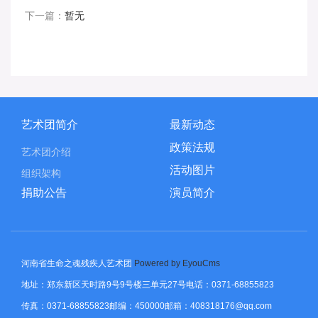
下一篇：
暂无
艺术团简介
最新动态
政策法规
艺术团介绍
活动图片
组织架构
捐助公告
演员简介
河南省生命之魂残疾人艺术团
Powered by EyouCms
地址：郑东新区天时路9号9号楼三单元27号电话：0371-68855823
传真：0371-68855823邮编：450000邮箱：408318176@qq.com