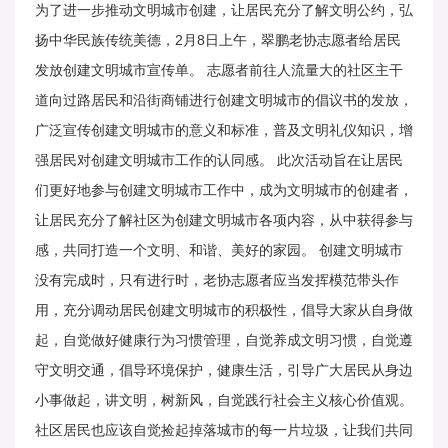
为了进一步推动文明城市创建，让居民充分了解文明公约，弘
扬中华民族传统美德，2月8日上午，翠鹏老协志愿者给居民
发放创建文明城市宣传单。
志愿者前往人流量大的社区主干
道向过路居民和沿街商铺进行创建文明城市的倡议书的发放，
广泛宣传创建文明城市的意义和标准，普及文明礼仪知识，增
强居民对创建文明城市工作的认同感。
此次活动旨在让居民
们更好地参与创建文明城市工作中，成为文明城市的创建者，
让居民充分了解社区为创建文明城市各项内容，从中获得参与
感，共同打造一个文明、和谐、美好的家园。
创建文明城市
没有完成时，只有进行时，老协志愿者应当发挥模范带头作
用，充分调动居民创建文明城市的积极性，倡导大家从自身做
起，自觉做好健康行为习惯管理，自觉养成文明习惯，自觉遵
守文明交通，倡导环境保护，健康生活，引导广大居民从身边
小事做起，讲文明，树新风，自觉践行社会主义核心价值观。
社区居民也应该自觉捡起掉落城市的每一片垃圾，让我们共同