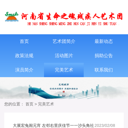
首页
艺术团简介
最新动态
政策法规
活动图片
捐助公告
演员简介
完美艺术
联系我们
您的位置：
首页
>
完美艺术
大展宏兔闹元宵 左邻右里庆佳节一一沙头角社
2023/02/08