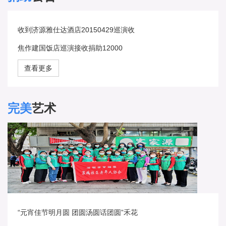
收到济源雅仕达酒店20150429巡演收
焦作建国饭店巡演接收捐助12000
查看更多
完美
艺术
“元宵佳节明月圆 团圆汤圆话团圆”禾花