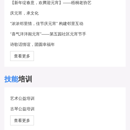
【新年绽春意，欢腾迎元宵】——梧桐老协艺
庆元宵，承文化
“浓浓邻里情，佳节庆元宵” 构建邻里互动
“喜气洋洋闹元宵”——第五园社区元宵节手
诗歌话情谊，团圆幸福年
查看更多
技能
培训
艺术公益培训
古琴公益培训
查看更多