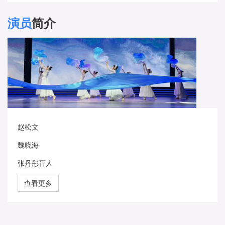
演员
简介
赵松文
魏晓海
张丹彤盲人
查看更多