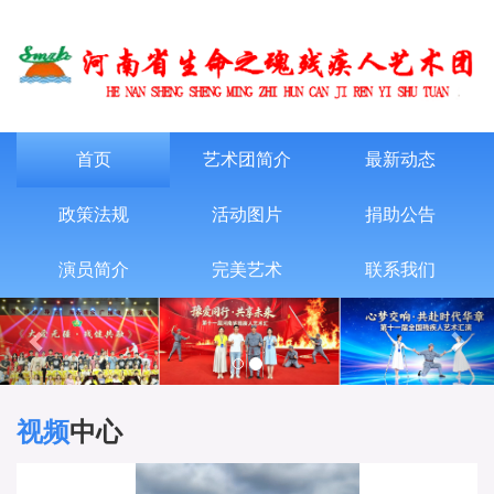
首页
艺术团简介
最新动态
政策法规
活动图片
捐助公告
演员简介
完美艺术
联系我们
P
N
r
e
e
x
v
t
i
视频
中心
o
u
s